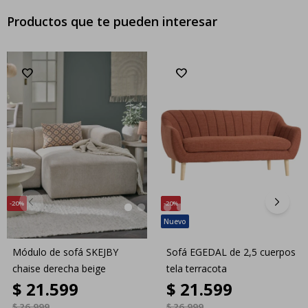
Productos que te pueden interesar
20
20
Módulo de sofá SKEJBY
Sofá EGEDAL de 2,5 cuerpos
chaise derecha beige
tela terracota
$
21.599
$
21.599
$
26.999
$
26.999