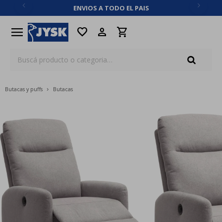
ENVIOS A TODO EL PAIS
close
menu
favorite
Butacas y puffs
Butacas