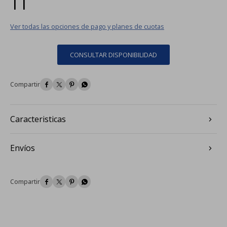
Ver todas las opciones de pago y planes de cuotas
CONSULTAR DISPONIBILIDAD




Caracteristicas
Envíos



