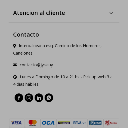
Atencion al cliente
Contacto
Interbalnearia esq. Camino de los Horneros,
Canelones
contacto@jysk.uy
Lunes a Domingo de 10 a 21 hs - Pick up web 3 a
4 días hábiles.



