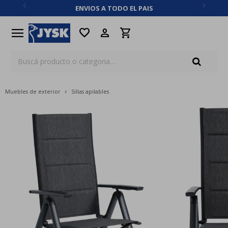
ENVIOS A TODO EL PAIS
close
menu
favorite
Muebles de exterior
Sillas apilables