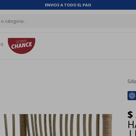
ENVIOS A TODO EL PAIS
og
Sil
$
H
|