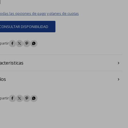
todas las opciones de pago y planes de cuotas
CONSULTAR DISPONIBILIDAD




acteristicas
íos



