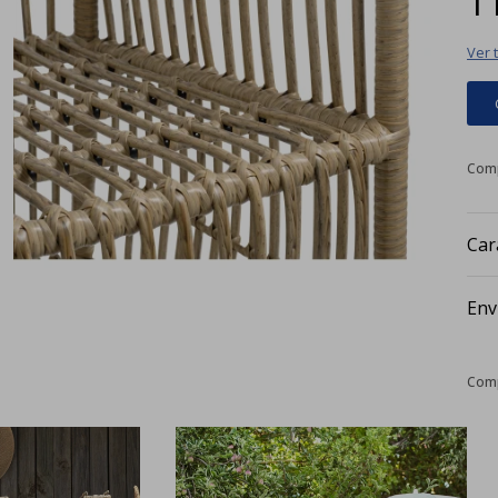
Ver 
Car
Env