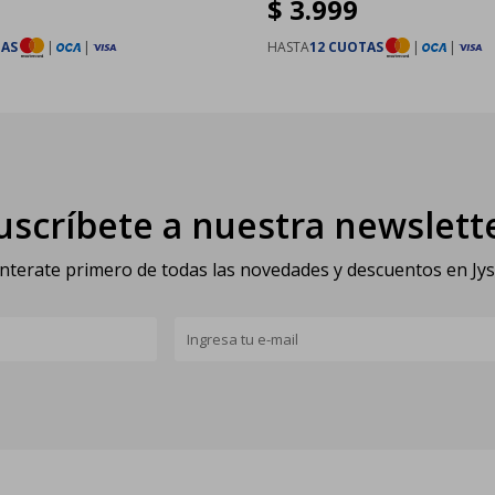
$
3.999
TAS
|
|
HASTA
12 CUOTAS
|
|
uscríbete a nuestra newslett
nterate primero de todas las novedades y descuentos en Jy