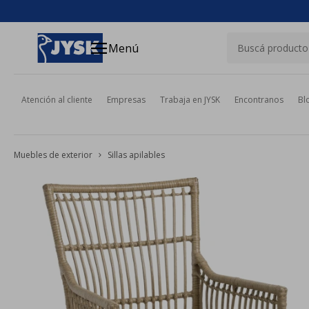
close
menu
Menú
Atención al cliente
Empresas
Trabaja en JYSK
Encontranos
Bl
Muebles de exterior
Sillas apilables