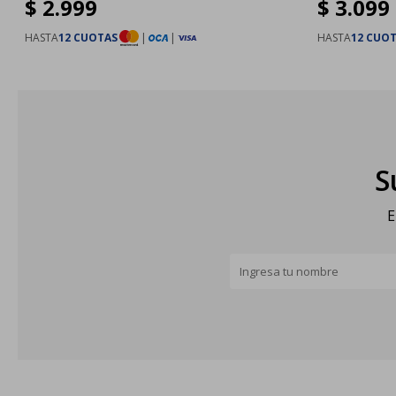
$
2.999
$
3.099
HASTA
12 CUOTAS
|
|
HASTA
12 CUO
S
E