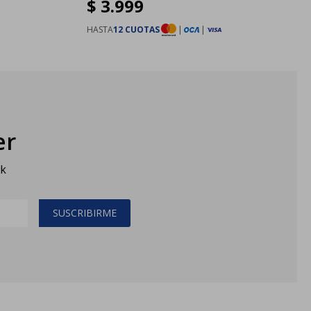
$
3.999
HASTA
12 CUOTAS
|
|
er
sk
SUSCRIBIRME