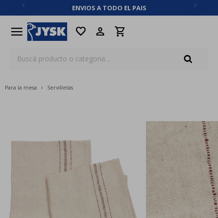
ENVIOS A TODO EL PAIS
close
menu
favorite
Para la mesa
Servilletas