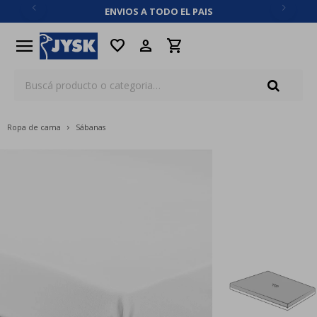
ENVIOS A TODO EL PAIS
close
menu
favorite
Ropa de cama
Sábanas