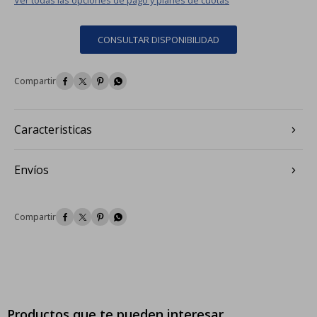
CONSULTAR DISPONIBILIDAD




Caracteristicas
Envíos




Productos que te pueden interesar