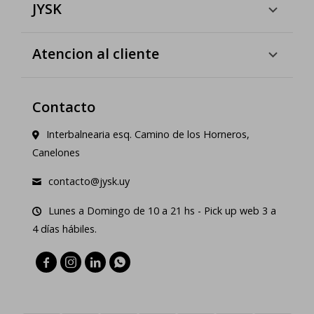
JYSK
Atencion al cliente
Contacto
Interbalnearia esq. Camino de los Horneros,
Canelones
contacto@jysk.uy
Lunes a Domingo de 10 a 21 hs - Pick up web 3 a
4 días hábiles.



