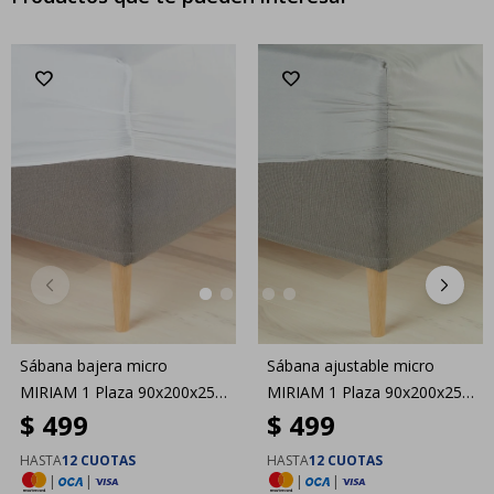
Sábana bajera micro
Sábana ajustable micro
MIRIAM 1 Plaza 90x200x25
MIRIAM 1 Plaza 90x200x25
$
499
$
499
blanco
gris
HASTA
12 CUOTAS
HASTA
12 CUOTAS
|
|
|
|