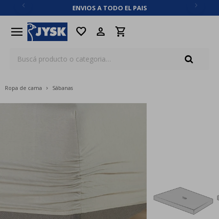
ENVIOS A TODO EL PAIS
close
menu
favorite
Ropa de cama
Sábanas