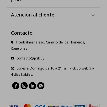
Atencion al cliente
Contacto
Interbalnearia esq. Camino de los Horneros,
Canelones
contacto@jysk.uy
Lunes a Domingo de 10 a 21 hs - Pick up web 3 a
4 días hábiles.



