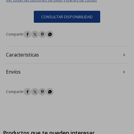
CONSULTAR DISPONIBILIDAD




Caracteristicas
Envíos




Productos que te pueden interesar