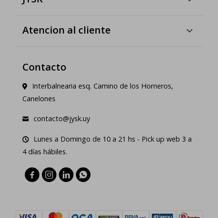
Atencion al cliente
Contacto
Interbalnearia esq. Camino de los Horneros,
Canelones
contacto@jysk.uy
Lunes a Domingo de 10 a 21 hs - Pick up web 3 a
4 días hábiles.



