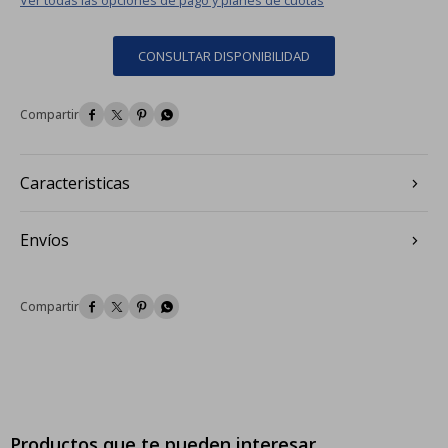
CONSULTAR DISPONIBILIDAD




Caracteristicas
Envíos




Productos que te pueden interesar