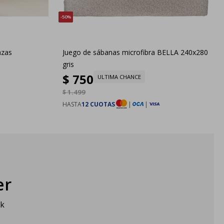
50
azas
Juego de sábanas microfibra BELLA 240x280
gris
$
750
ULTIMA CHANCE
$
1.499
HASTA
12 CUOTAS
|
|
er
sk