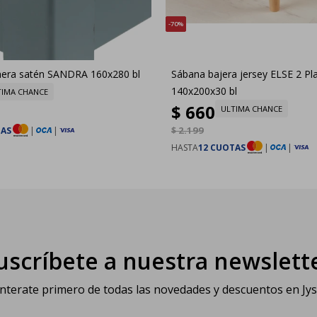
70
era satén SANDRA 160x280 bl
Sábana bajera jersey ELSE 2 Pl
140x200x30 bl
TIMA CHANCE
$
660
ULTIMA CHANCE
$
2.199
TAS
|
|
HASTA
12 CUOTAS
|
|
uscríbete a nuestra newslett
nterate primero de todas las novedades y descuentos en Jy