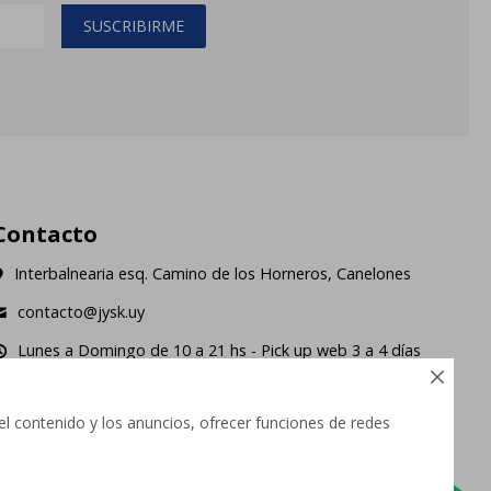
SUSCRIBIRME
Contacto
Interbalnearia esq. Camino de los Horneros, Canelones
contacto@jysk.uy
Lunes a Domingo de 10 a 21 hs - Pick up web 3 a 4 días
ábiles.





el contenido y los anuncios, ofrecer funciones de redes