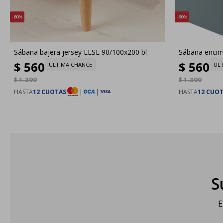
60
60
Sábana bajera jersey ELSE 90/100x200 bl
Sábana encim
$
560
$
560
ULTIMA CHANCE
UL
$
1.399
$
1.399
HASTA
12 CUOTAS
|
|
HASTA
12 CUO
S
E