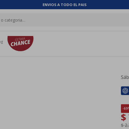
ENVIOS A TODO EL PAIS
og
Sáb
69
$
$
2