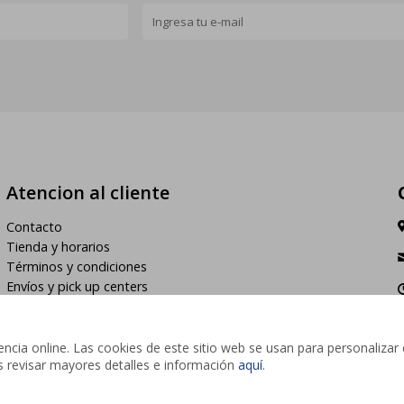
Atencion al cliente
Contacto
Tienda y horarios
Términos y condiciones
Envíos y pick up centers
h
cia online. Las cookies de este sitio web se usan para personalizar 
des revisar mayores detalles e información
aquí
.