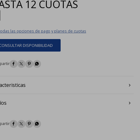
ASTA
12 CUOTAS
|
todas las opciones de pago y planes de cuotas
CONSULTAR DISPONIBILIDAD




acteristicas
íos



