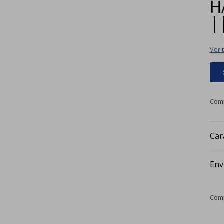
H
|
Ver 
Car
Env