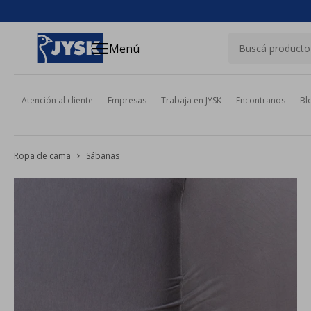
close
menu
Menú
Atención al cliente
Empresas
Trabaja en JYSK
Encontranos
Bl
Ropa de cama
Sábanas