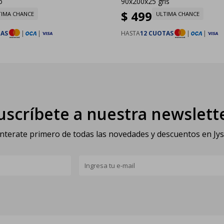
o
90x200x25 gris
$
499
TIMA CHANCE
ULTIMA CHANCE
TAS
|
|
HASTA
12 CUOTAS
|
|
uscríbete a nuestra newslett
nterate primero de todas las novedades y descuentos en Jy