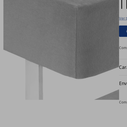
|
Ver 
Car
Env