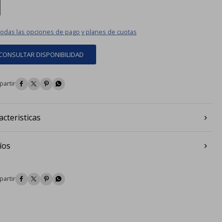
|
todas las opciones de pago y planes de cuotas
CONSULTAR DISPONIBILIDAD




acteristicas
íos



