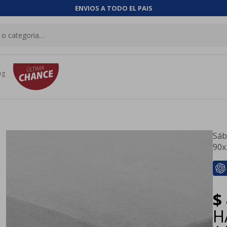
ENVIOS A TODO EL PAIS
og
Sáb
90x
$
H