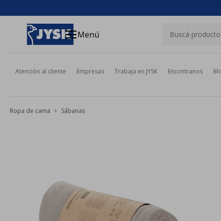
close
menu
Menú
Atención al cliente
Empresas
Trabaja en JYSK
Encontranos
Bl
Ropa de cama
Sábanas