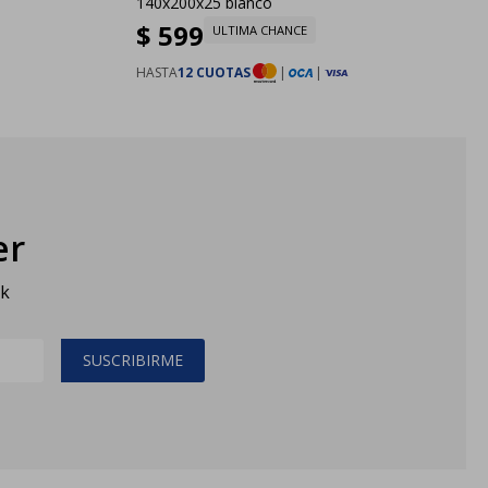
140x200x25 blanco
$
599
ULTIMA CHANCE
HASTA
12 CUOTAS
|
|
er
sk
SUSCRIBIRME