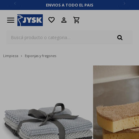
ENVIOS A TODO EL PAIS
close
menu
favorite
Limpieza
Esponjas y fregones