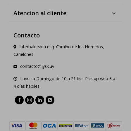
Atencion al cliente
Contacto
Interbalnearia esq. Camino de los Horneros,
Canelones
contacto@jysk.uy
Lunes a Domingo de 10 a 21 hs - Pick up web 3 a
4 días hábiles.



