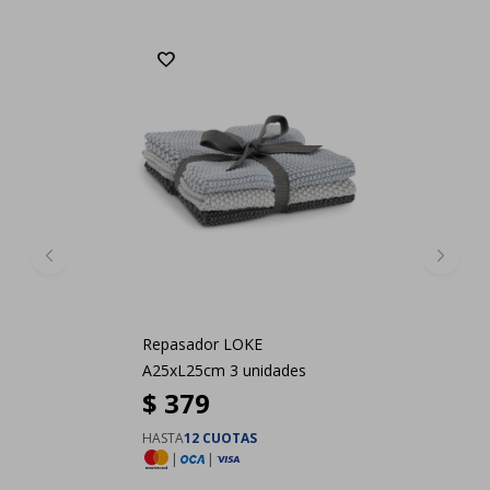
Repasador LOKE
A25xL25cm 3 unidades
$
379
HASTA
12 CUOTAS
|
|