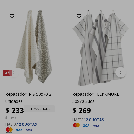
40
Repasador IRIS 50x70 2
Repasador FLEKKMURE
unidades
50x70 3uds
$
233
$
269
ULTIMA CHANCE
$
389
HASTA
12 CUOTAS
HASTA
12 CUOTAS
|
|
|
|