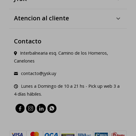
Atencion al cliente
Contacto
Interbalnearia esq. Camino de los Horneros,
Canelones
contacto@jysk.uy
Lunes a Domingo de 10 a 21 hs - Pick up web 3 a
4 días hábiles.



