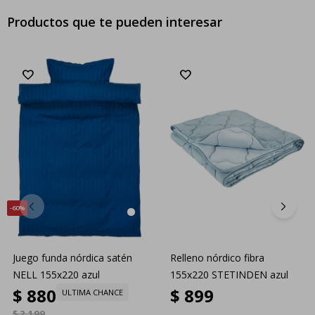
Productos que te pueden interesar
60
Juego funda nórdica satén
Relleno nórdico fibra
NELL 155x220 azul
155x220 STETINDEN azul
$
880
$
899
ULTIMA CHANCE
$
2.199