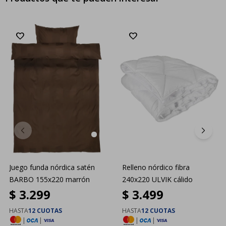
Juego funda nórdica satén
Relleno nórdico fibra
BARBO 155x220 marrón
240x220 ULVIK cálido
$
3.299
$
3.499
HASTA
12 CUOTAS
HASTA
12 CUOTAS
|
|
|
|