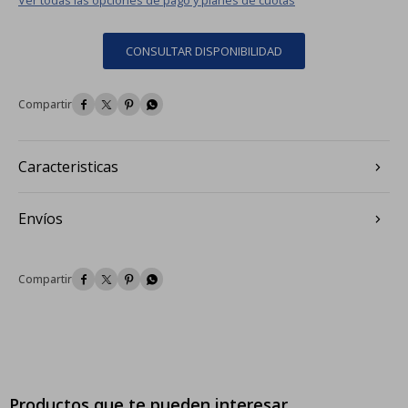
CONSULTAR DISPONIBILIDAD




Caracteristicas
Envíos




Productos que te pueden interesar