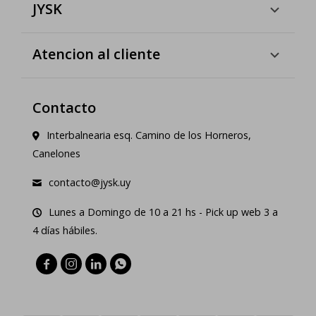
JYSK
Atencion al cliente
Contacto
Interbalnearia esq. Camino de los Horneros,
Canelones
contacto@jysk.uy
Lunes a Domingo de 10 a 21 hs - Pick up web 3 a
4 días hábiles.



