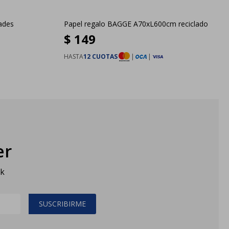
ades
Papel regalo BAGGE A70xL600cm reciclado
$
149
HASTA
12 CUOTAS
|
|
er
sk
SUSCRIBIRME