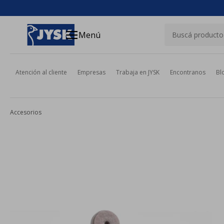
close
menu
Menú
Atención al cliente
Empresas
Trabaja en JYSK
Encontranos
Bl
Accesorios