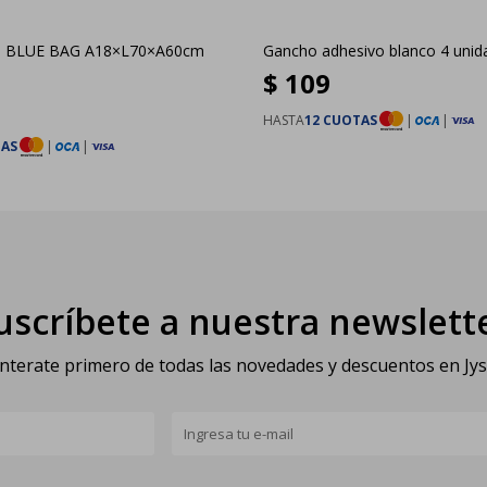
G BLUE BAG A18×L70×A60cm
Gancho adhesivo blanco 4 unid
$
109
HASTA
12 CUOTAS
|
|
TAS
|
|
uscríbete a nuestra newslett
nterate primero de todas las novedades y descuentos en Jy