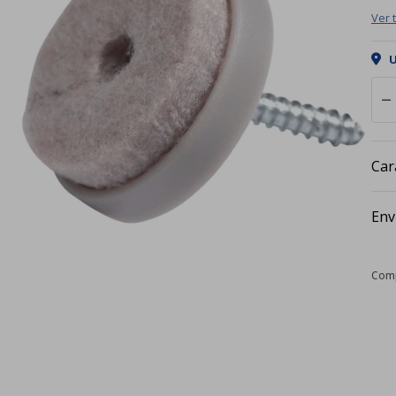
Ver 
U
remove
Car
Env