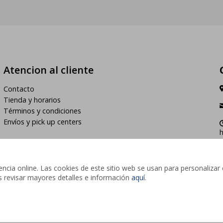
Atencion al cliente
Contacto
Tienda y horarios
Términos y condiciones
Envíos y pick up centers
h
cia online. Las cookies de este sitio web se usan para personalizar 
des revisar mayores detalles e información
aquí
.