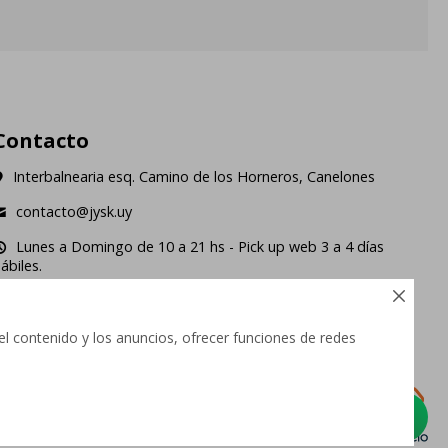
Contacto
Interbalnearia esq. Camino de los Horneros, Canelones
contacto@jysk.uy
Lunes a Domingo de 10 a 21 hs - Pick up web 3 a 4 días
ábiles.





el contenido y los anuncios, ofrecer funciones de redes