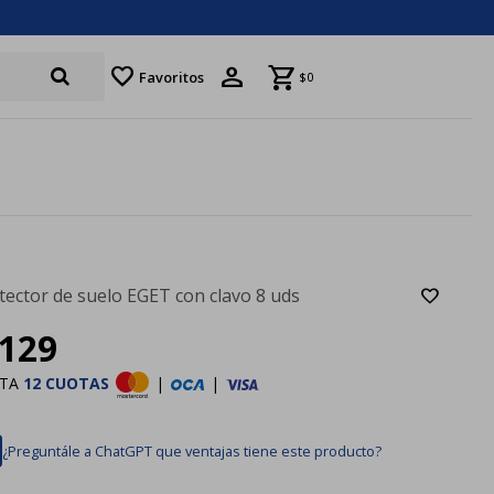
favorite
Favoritos
$
0
tector de suelo EGET con clavo 8 uds
129
STA
12 CUOTAS
|
|
¿Preguntále a ChatGPT que ventajas tiene este producto?