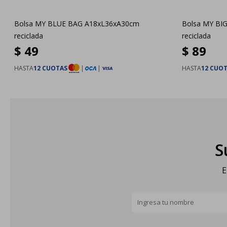
Bolsa MY BLUE BAG A18xL36xA30cm
Bolsa MY BI
reciclada
reciclada
$
49
$
89
HASTA
12 CUOTAS
|
|
HASTA
12 CUO
S
E