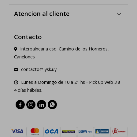
Atencion al cliente
Contacto
Interbalnearia esq. Camino de los Horneros,
Canelones
contacto@jysk.uy
Lunes a Domingo de 10 a 21 hs - Pick up web 3 a
4 días hábiles.



