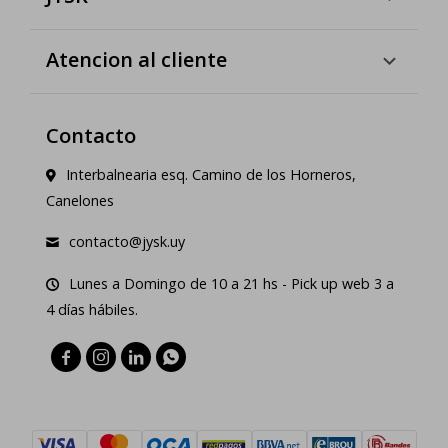
Atencion al cliente
Contacto
Interbalnearia esq. Camino de los Horneros,
Canelones
contacto@jysk.uy
Lunes a Domingo de 10 a 21 hs - Pick up web 3 a
4 días hábiles.



