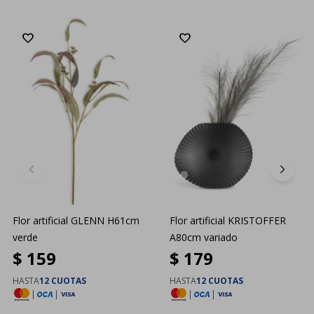
Flor artificial GLENN H61cm
Flor artificial KRISTOFFER
verde
A80cm variado
$
159
$
179
HASTA
12 CUOTAS
HASTA
12 CUOTAS
|
|
|
|