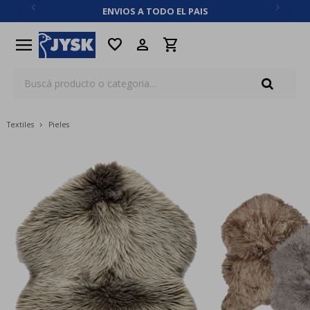
ENVIOS A TODO EL PAIS
close
menu
favorite
Textiles
Pieles