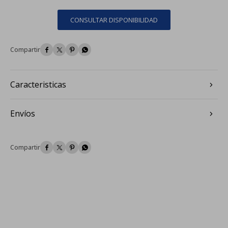
CONSULTAR DISPONIBILIDAD




Caracteristicas
Envíos



