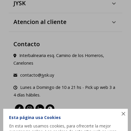
JYSK
Atencion al cliente
Contacto
Interbalnearia esq. Camino de los Horneros,
Canelones
contacto@jysk.uy
Lunes a Domingo de 10 a 21 hs - Pick up web 3 a
4 días hábiles.





Esta página usa Cookies
En esta web usamos cookies, para ofrecerte la mejor