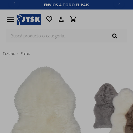
ENVIOS A TODO EL PAIS
close
menu
favorite
Textiles
Pieles