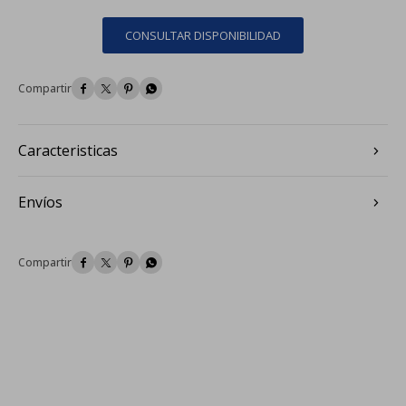
CONSULTAR DISPONIBILIDAD




Caracteristicas
Envíos



