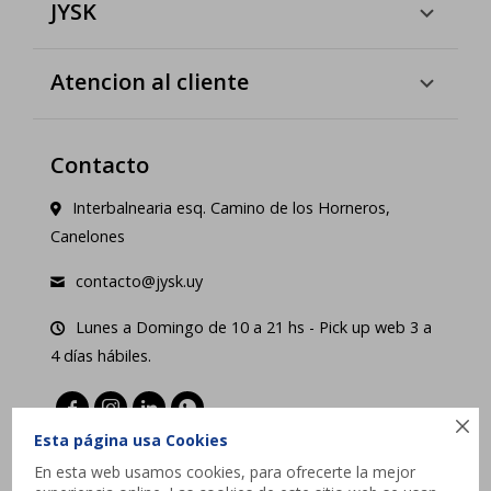
JYSK
Atencion al cliente
Contacto
Interbalnearia esq. Camino de los Horneros,
Canelones
contacto@jysk.uy
Lunes a Domingo de 10 a 21 hs - Pick up web 3 a
4 días hábiles.





Esta página usa Cookies
En esta web usamos cookies, para ofrecerte la mejor