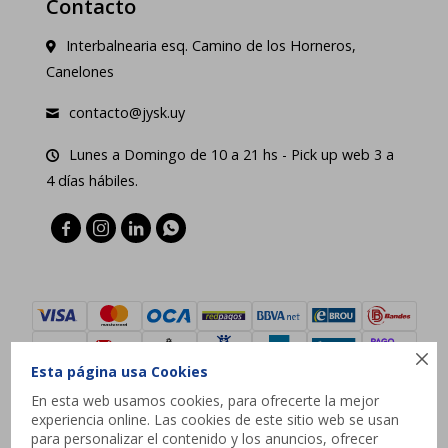
Contacto
Interbalnearia esq. Camino de los Horneros,
Canelones
contacto@jysk.uy
Lunes a Domingo de 10 a 21 hs - Pick up web 3 a
4 días hábiles.





Esta página usa Cookies
En esta web usamos cookies, para ofrecerte la mejor
experiencia online. Las cookies de este sitio web se usan
© Copyright 2026 / JYSK
para personalizar el contenido y los anuncios, ofrecer