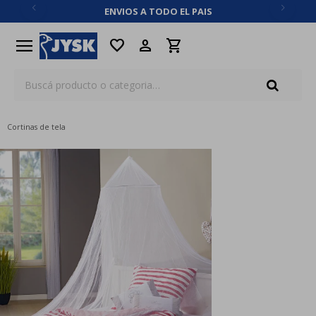
ENVIOS A TODO EL PAIS
close
menu
favorite
Cortinas de tela