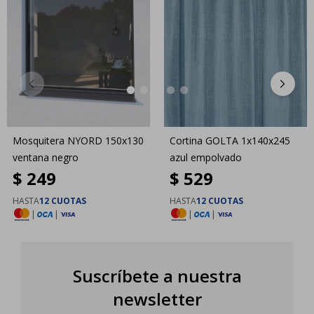
Mosquitera NYORD 150x130
Cortina GOLTA 1x140x245
ventana negro
azul empolvado
$
249
$
529
HASTA
12 CUOTAS
HASTA
12 CUOTAS
|
|
|
|
Suscríbete a nuestra
newsletter