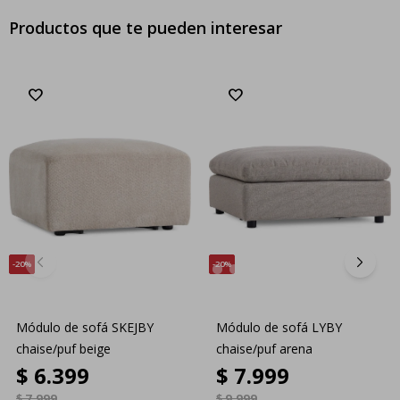
Productos que te pueden interesar
20
20
Módulo de sofá SKEJBY
Módulo de sofá LYBY
chaise/puf beige
chaise/puf arena
$
6.399
$
7.999
$
7.999
$
9.999