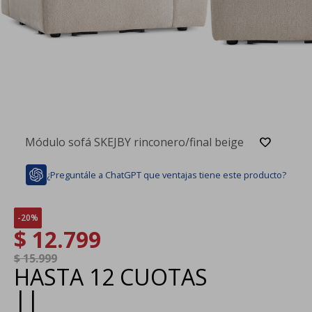
Módulo sofá SKEJBY rinconero/final beige
¿Preguntále a ChatGPT que ventajas tiene este producto?
20
$
12.799
$
15.999
HASTA
12 CUOTAS
|
|