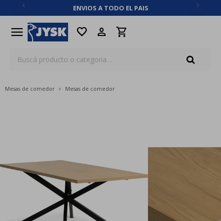
ENVIOS A TODO EL PAIS
close
menu
favorite
Mesas de comedor
Mesas de comedor