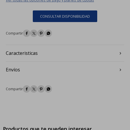
CONSULTAR DISPONIBILIDAD




Caracteristicas
Envíos




Productos que te pueden interesar