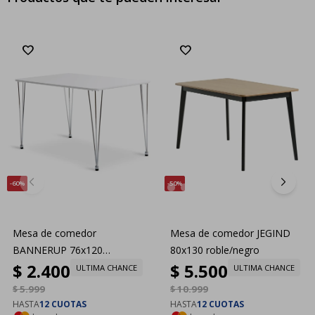
60
50
Mesa de comedor
Mesa de comedor JEGIND
BANNERUP 76x120
80x130 roble/negro
$
2.400
$
5.500
blanco/cromo
ULTIMA CHANCE
ULTIMA CHANCE
$
5.999
$
10.999
HASTA
12 CUOTAS
HASTA
12 CUOTAS