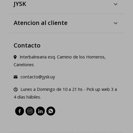
JYSK
Atencion al cliente
Contacto
Interbalnearia esq. Camino de los Horneros,
Canelones
contacto@jysk.uy
Lunes a Domingo de 10 a 21 hs - Pick up web 3 a
4 días hábiles.



