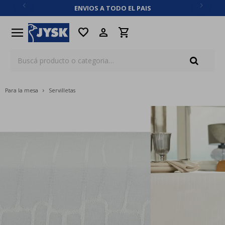
ENVIOS A TODO EL PAIS
close
menu
favorite
Para la mesa
Servilletas