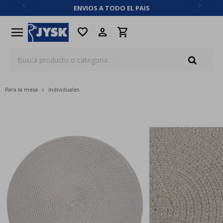
ENVIOS A TODO EL PAIS
close
menu
favorite
Para la mesa
Individuales