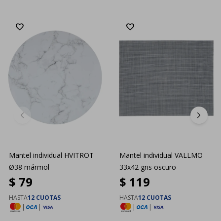
Mantel individual HVITROT
Mantel individual VALLMO
Ø38 mármol
33x42 gris oscuro
$
79
$
119
HASTA
12 CUOTAS
HASTA
12 CUOTAS
|
|
|
|