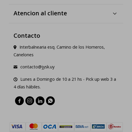
Atencion al cliente
Contacto
Interbalnearia esq. Camino de los Horneros,
Canelones
contacto@jysk.uy
Lunes a Domingo de 10 a 21 hs - Pick up web 3 a
4 días hábiles.



