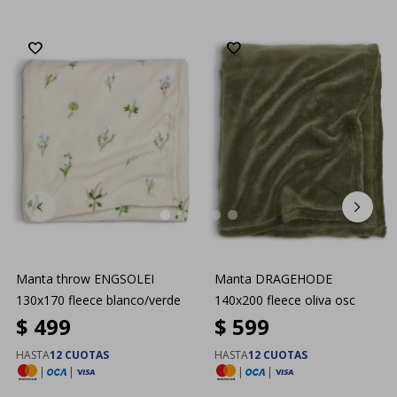
Manta throw ENGSOLEI
Manta DRAGEHODE
130x170 fleece blanco/verde
140x200 fleece oliva osc
$
499
$
599
HASTA
12 CUOTAS
HASTA
12 CUOTAS
|
|
|
|