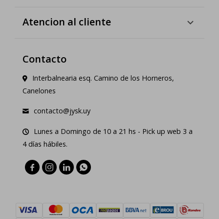
Atencion al cliente
Contacto
Interbalnearia esq. Camino de los Horneros,
Canelones
contacto@jysk.uy
Lunes a Domingo de 10 a 21 hs - Pick up web 3 a
4 días hábiles.



