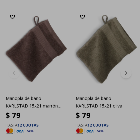
Manopla de baño
Manopla de baño
KARLSTAD 15x21 marrón
KARLSTAD 15x21 oliva
$
79
$
79
osc
HASTA
12 CUOTAS
HASTA
12 CUOTAS
|
|
|
|