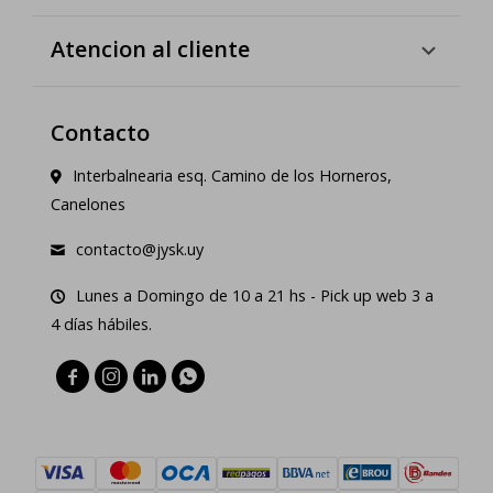
Atencion al cliente
Contacto
Interbalnearia esq. Camino de los Horneros,
Canelones
contacto@jysk.uy
Lunes a Domingo de 10 a 21 hs - Pick up web 3 a
4 días hábiles.



