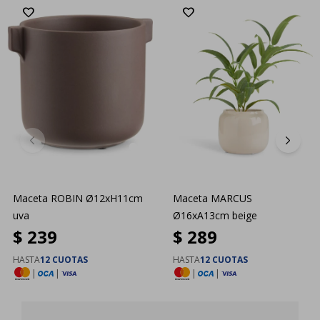
Maceta ROBIN Ø12xH11cm
Maceta MARCUS
uva
Ø16xA13cm beige
$
239
$
289
HASTA
12 CUOTAS
HASTA
12 CUOTAS
|
|
|
|