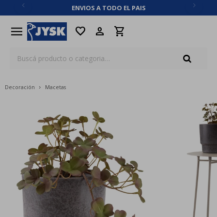
ENVIOS A TODO EL PAIS
close
menu
favorite
Decoración
Macetas