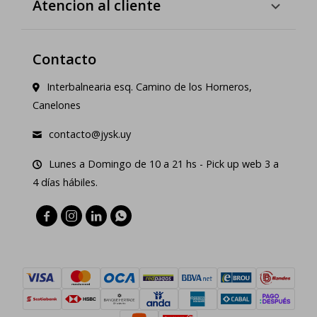
Atencion al cliente
Contacto
Interbalnearia esq. Camino de los Horneros,
Canelones
contacto@jysk.uy
Lunes a Domingo de 10 a 21 hs - Pick up web 3 a
4 días hábiles.



