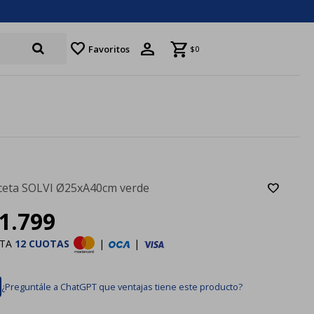
favorite
Favoritos
$
0
eta SOLVI Ø25xA40cm verde
1.799
STA
12 CUOTAS
|
|
¿Preguntále a ChatGPT que ventajas tiene este producto?