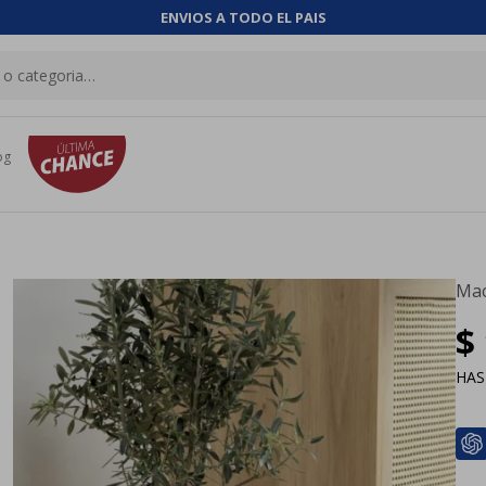
ENVIOS A TODO EL PAIS
og
Mac
$
HA