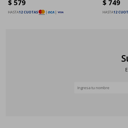
$
579
$
749
HASTA
12 CUOTAS
|
|
HASTA
12 CUO
S
E