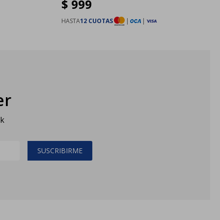
$
999
HASTA
12 CUOTAS
|
|
er
sk
SUSCRIBIRME