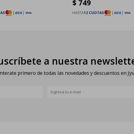
$
749
TAS
|
|
HASTA
12 CUOTAS
|
|
uscríbete a nuestra newslett
nterate primero de todas las novedades y descuentos en Jy