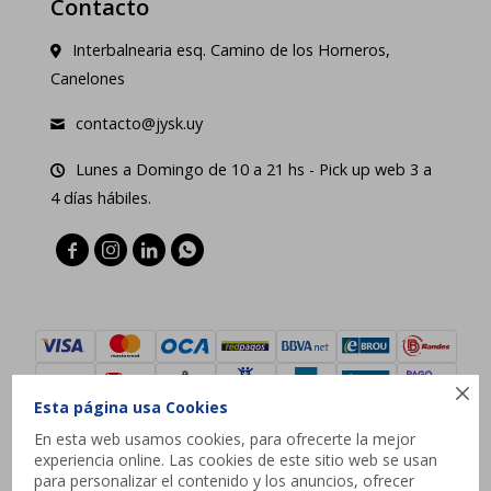
Contacto
Interbalnearia esq. Camino de los Horneros,
Canelones
contacto@jysk.uy
Lunes a Domingo de 10 a 21 hs - Pick up web 3 a
4 días hábiles.





Esta página usa Cookies
En esta web usamos cookies, para ofrecerte la mejor
experiencia online. Las cookies de este sitio web se usan
© Copyright 2026 / JYSK
para personalizar el contenido y los anuncios, ofrecer