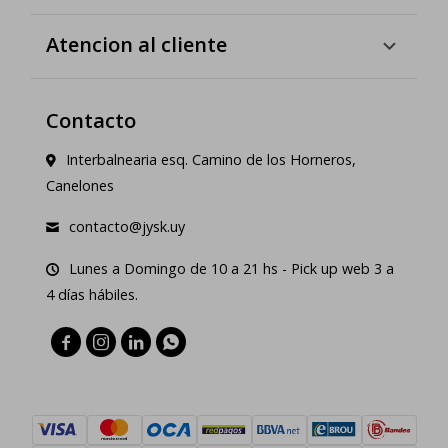
Atencion al cliente
Contacto
Interbalnearia esq. Camino de los Horneros,
Canelones
contacto@jysk.uy
Lunes a Domingo de 10 a 21 hs - Pick up web 3 a
4 días hábiles.



