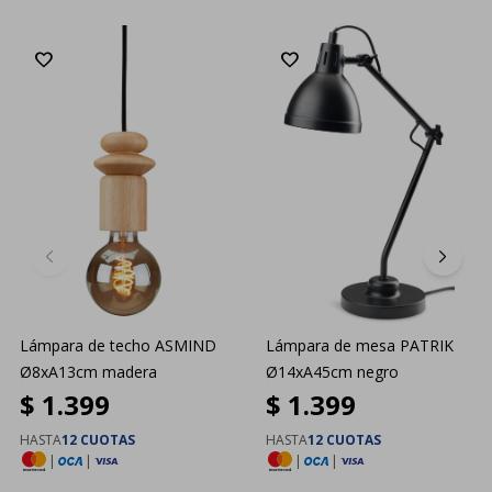
Lámpara de techo ASMIND
Lámpara de mesa PATRIK
Ø8xA13cm madera
Ø14xA45cm negro
$
1.399
$
1.399
HASTA
12 CUOTAS
HASTA
12 CUOTAS
|
|
|
|