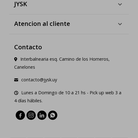
JYSK
Atencion al cliente
Contacto
Interbalnearia esq. Camino de los Horneros,
Canelones
contacto@jysk.uy
Lunes a Domingo de 10 a 21 hs - Pick up web 3 a
4 días hábiles.



