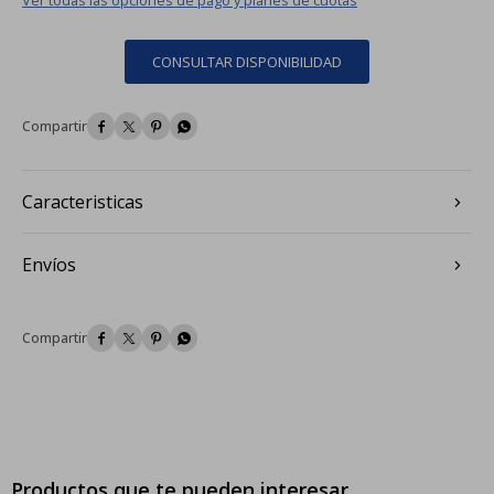
CONSULTAR DISPONIBILIDAD




Caracteristicas
Envíos




Productos que te pueden interesar