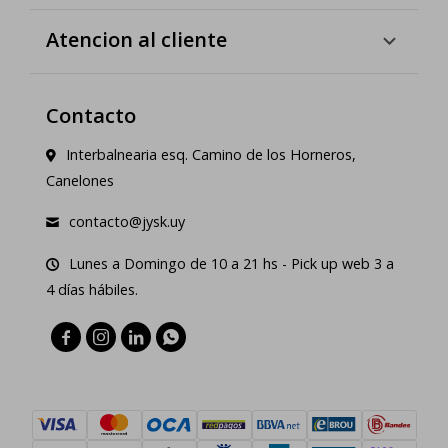
Atencion al cliente
Contacto
Interbalnearia esq. Camino de los Horneros,
Canelones
contacto@jysk.uy
Lunes a Domingo de 10 a 21 hs - Pick up web 3 a
4 días hábiles.



