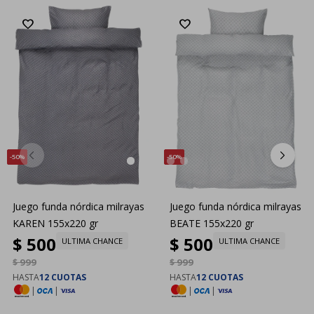
50
50
Juego funda nórdica milrayas
Juego funda nórdica milrayas
KAREN 155x220 gr
BEATE 155x220 gr
$
500
$
500
ULTIMA CHANCE
ULTIMA CHANCE
$
999
$
999
HASTA
12 CUOTAS
HASTA
12 CUOTAS
|
|
|
|