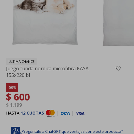
ULTIMA CHANCE
Juego funda nórdica microfibra KAYA
155x220 bl
50
$
600
$
1.199
HASTA
12 CUOTAS
|
|
¿Preguntále a ChatGPT que ventajas tiene este producto?