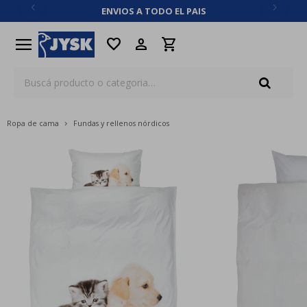
ENVIOS A TODO EL PAIS
close
menu
favorite
Ropa de cama
Fundas y rellenos nórdicos