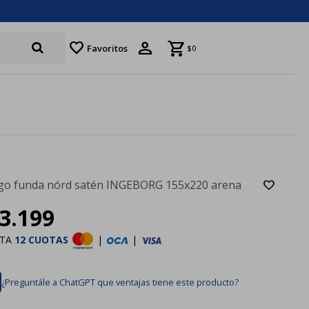
favorite
Favoritos
$
0
go funda nórd satén INGEBORG 155x220 arena
3.199
STA
12 CUOTAS
|
|
¿Preguntále a ChatGPT que ventajas tiene este producto?