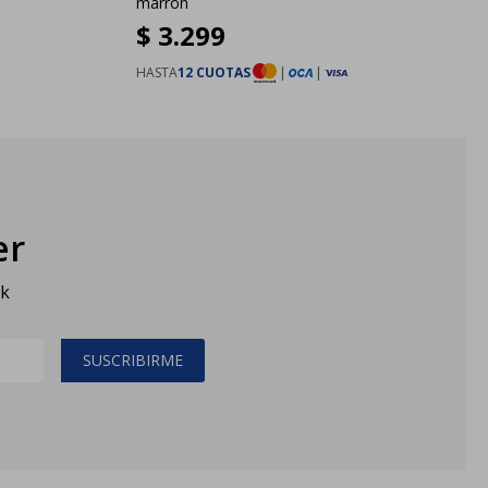
marrón
$
3.299
HASTA
12 CUOTAS
|
|
er
sk
SUSCRIBIRME