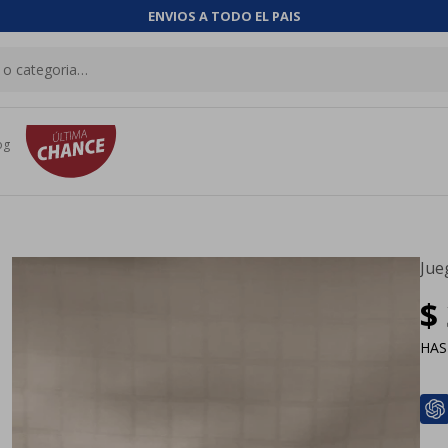
ENVIOS A TODO EL PAIS
og
Jue
$
HA