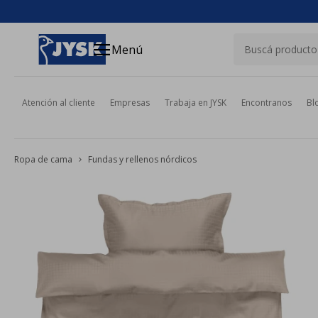
close
menu
Menú
Atención al cliente
Empresas
Trabaja en JYSK
Encontranos
Bl
Ropa de cama
Fundas y rellenos nórdicos