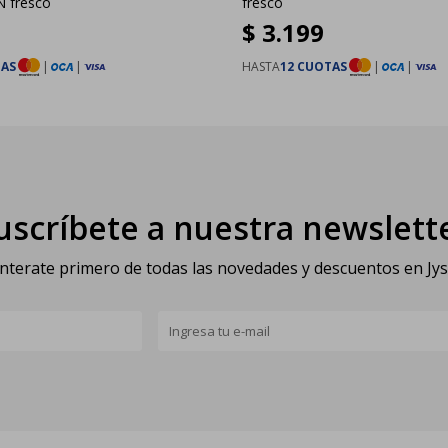
 fresco
fresco
$
3.199
TAS
|
|
HASTA
12 CUOTAS
|
|
uscríbete a nuestra newslett
nterate primero de todas las novedades y descuentos en Jy