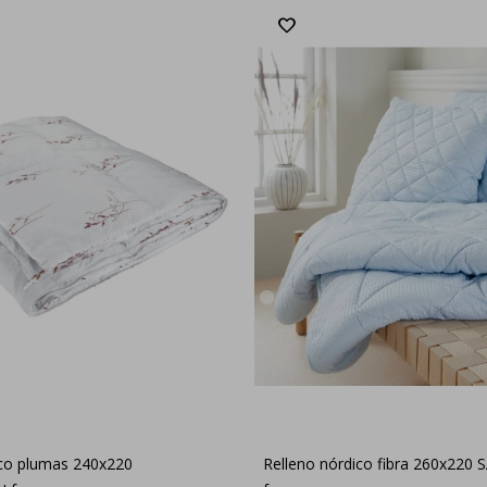
ico plumas 240x220
Relleno nórdico fibra 260x22