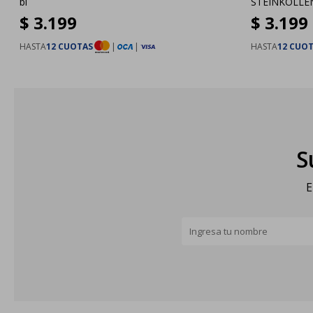
bl
STEINKOLLEN
$
3.199
$
3.199
HASTA
12 CUOTAS
|
|
HASTA
12 CUO
S
E