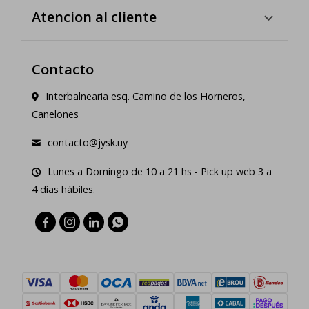
Atencion al cliente
Contacto
Interbalnearia esq. Camino de los Horneros,
Canelones
contacto@jysk.uy
Lunes a Domingo de 10 a 21 hs - Pick up web 3 a
4 días hábiles.



