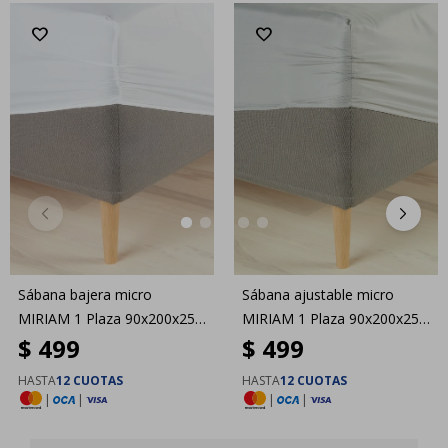
Sábana bajera micro
Sábana ajustable micro
MIRIAM 1 Plaza 90x200x25
MIRIAM 1 Plaza 90x200x25
$
499
$
499
blanco
gris
HASTA
12 CUOTAS
HASTA
12 CUOTAS
|
|
|
|