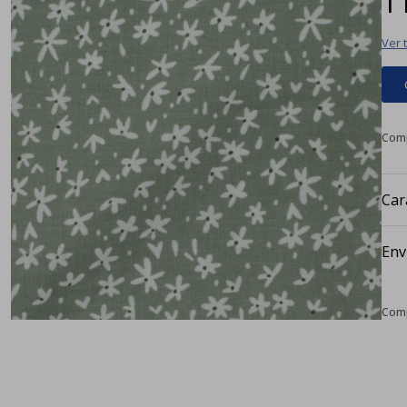
Ver 
Car
Env