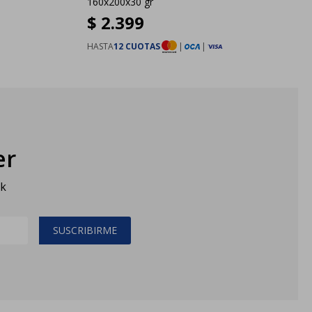
160x200x30 gr
$
2.399
HASTA
12 CUOTAS
|
|
er
sk
SUSCRIBIRME