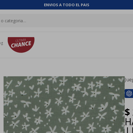
ENVIOS A TODO EL PAIS
og
Jue
$
H
|