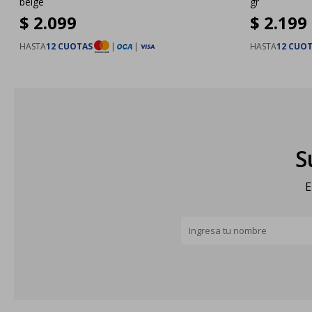
beige
gr
$
2.099
$
2.199
HASTA
12 CUOTAS
|
|
HASTA
12 CUO
S
E