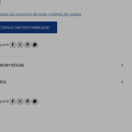
todas las opciones de pago y planes de cuotas
CONSULTAR DISPONIBILIDAD




acteristicas
íos



