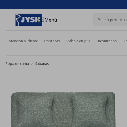
close
menu
Menú
Atención al cliente
Empresas
Trabaja en JYSK
Encontranos
Bl
Ropa de cama
Sábanas