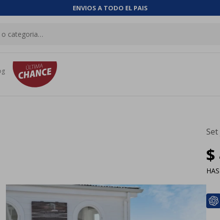
ENVIOS A TODO EL PAIS
og
Set
$
HA