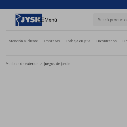
close
menu
Menú
Atención al cliente
Empresas
Trabaja en JYSK
Encontranos
Bl
Muebles de exterior
Juegos de jardín