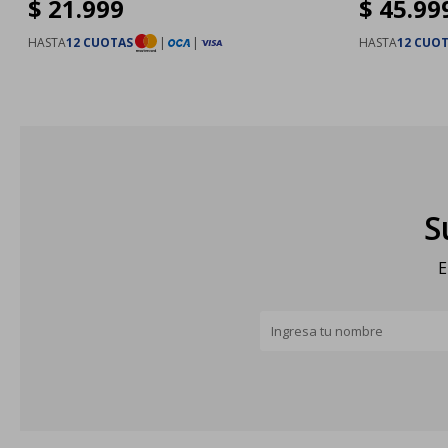
$
21.999
$
45.99
HASTA
12 CUOTAS
|
|
HASTA
12 CUO
S
E