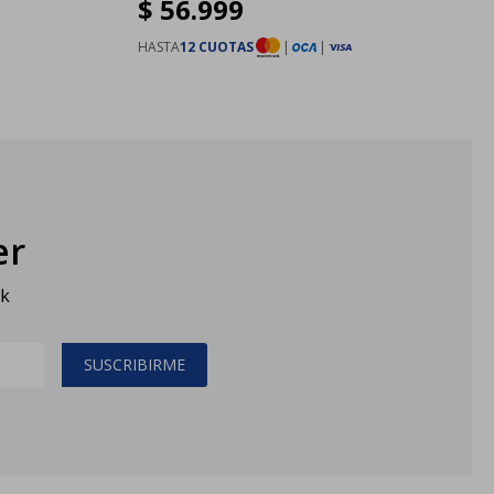
$
56.999
HASTA
12 CUOTAS
|
|
er
sk
SUSCRIBIRME