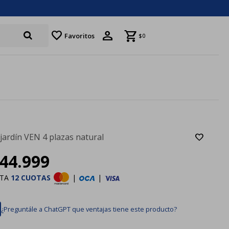
favorite
Favoritos
$
0
 jardín VEN 4 plazas natural
44.999
STA
12 CUOTAS
|
|
¿Preguntále a ChatGPT que ventajas tiene este producto?