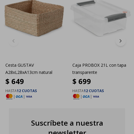
Cesta GUSTAV
Caja PROBOX 21L con tapa
A28xL28xA13cm natural
transparente
$
649
$
699
HASTA
12 CUOTAS
HASTA
12 CUOTAS
|
|
|
|
Suscríbete a nuestra
newsletter