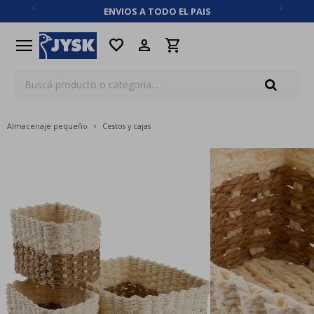
ENVIOS A TODO EL PAIS
close
menu
favorite
Almacenaje pequeño
Cestos y cajas