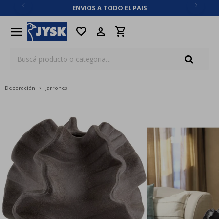
ENVIOS A TODO EL PAIS
close
menu
favorite
Decoración
Jarrones