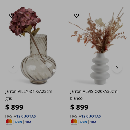
Jarrón VILLY Ø17xA23cm
Jarrón ALVIS Ø20xA30cm
gris
blanco
$
899
$
899
HASTA
12 CUOTAS
HASTA
12 CUOTAS
|
|
|
|