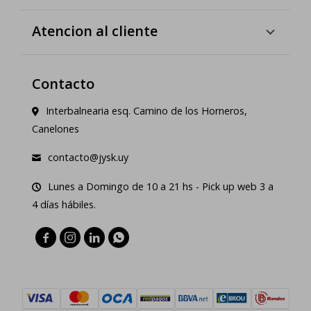
Atencion al cliente
Contacto
Interbalnearia esq. Camino de los Horneros,
Canelones
contacto@jysk.uy
Lunes a Domingo de 10 a 21 hs - Pick up web 3 a
4 días hábiles.



