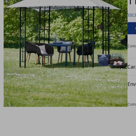
Ver 
Car
Env