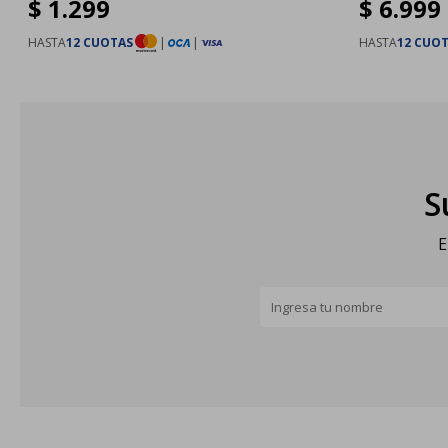
$
1.299
$
6.999
HASTA
12 CUOTAS
|
|
HASTA
12 CUO
S
E