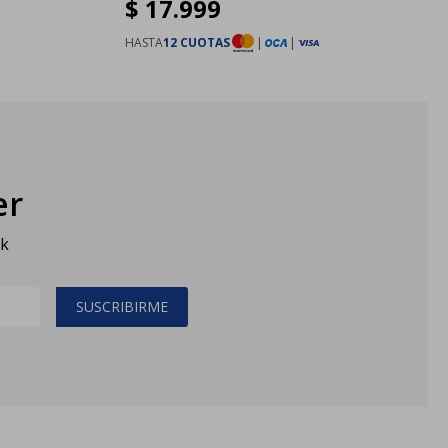
$
17.999
HASTA
12 CUOTAS
|
|
er
sk
SUSCRIBIRME