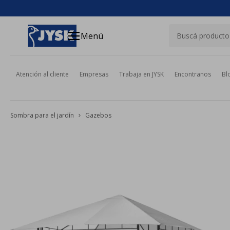
close
menu
Menú
Atención al cliente
Empresas
Trabaja en JYSK
Encontranos
Bl
Sombra para el jardín
Gazebos