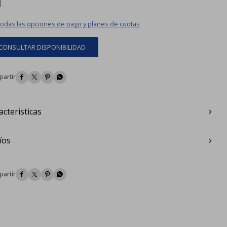
todas las opciones de pago y planes de cuotas
CONSULTAR DISPONIBILIDAD




acteristicas
íos



