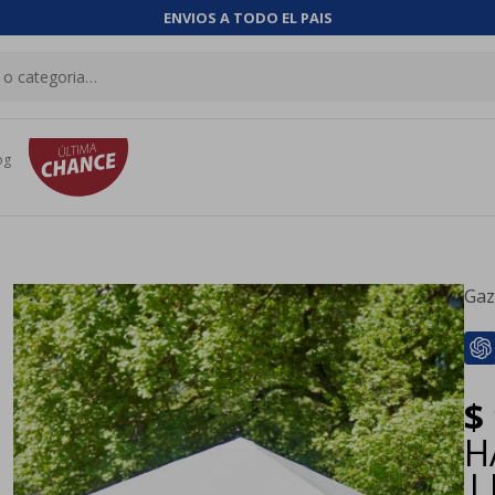
ENVIOS A TODO EL PAIS
og
Gaz
$
H
|