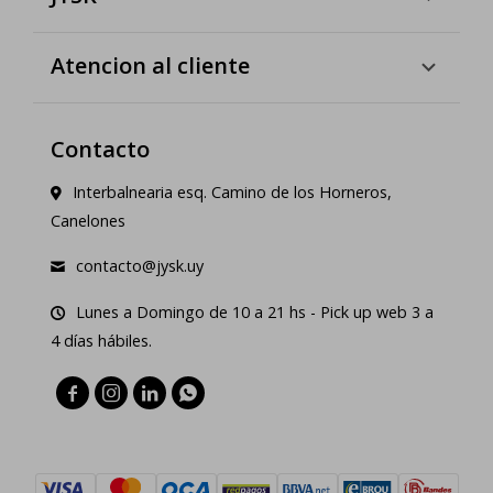
Atencion al cliente
Contacto
Interbalnearia esq. Camino de los Horneros,
Canelones
contacto@jysk.uy
Lunes a Domingo de 10 a 21 hs - Pick up web 3 a
4 días hábiles.



