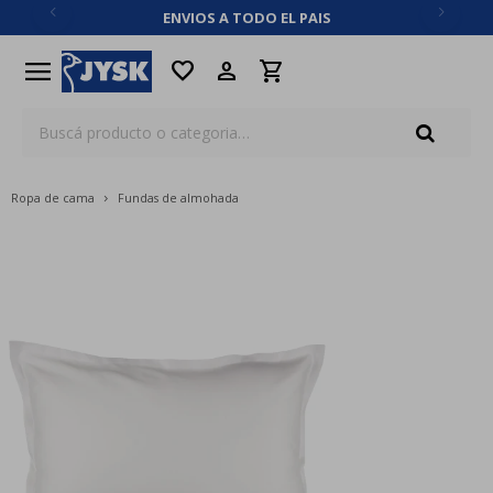
ENVIOS A TODO EL PAIS
close
menu
favorite
Ropa de cama
Fundas de almohada