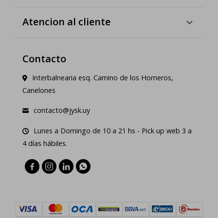
Atencion al cliente
Contacto
Interbalnearia esq. Camino de los Horneros,
Canelones
contacto@jysk.uy
Lunes a Domingo de 10 a 21 hs - Pick up web 3 a
4 días hábiles.



