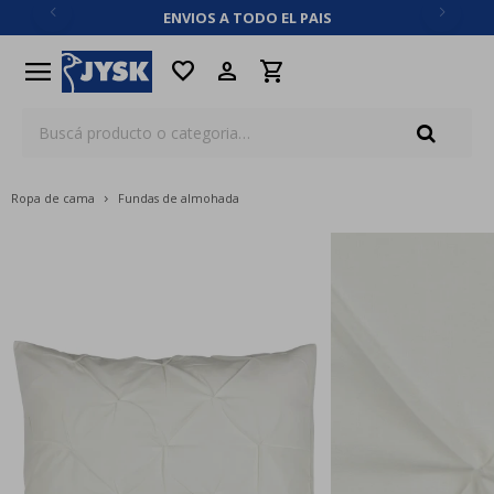
ENVIOS A TODO EL PAIS
close
menu
favorite
Ropa de cama
Fundas de almohada