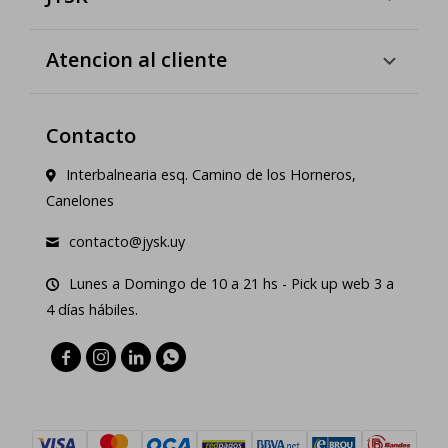
Atencion al cliente
Contacto
Interbalnearia esq. Camino de los Horneros,
Canelones
contacto@jysk.uy
Lunes a Domingo de 10 a 21 hs - Pick up web 3 a
4 días hábiles.



