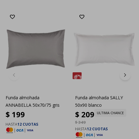
40
Funda almohada
Funda almohada SALLY
ANNABELLA 50x70/75 gris
50x90 blanco
$
199
$
209
ULTIMA CHANCE
$
349
HASTA
12 CUOTAS
HASTA
12 CUOTAS
|
|
|
|