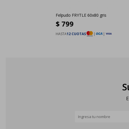
Felpudo FRYTLE 60x80 gris
$
799
HASTA
12 CUOTAS
|
|
S
E