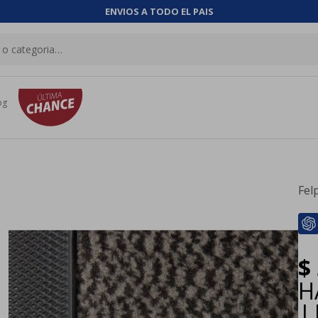
ENVIOS A TODO EL PAIS
og
Fel
$
H
|