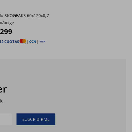
do SKOGFAKS 60x120x0,7
n/beige
.299
12 CUOTAS
|
|
er
sk
SUSCRIBIRME