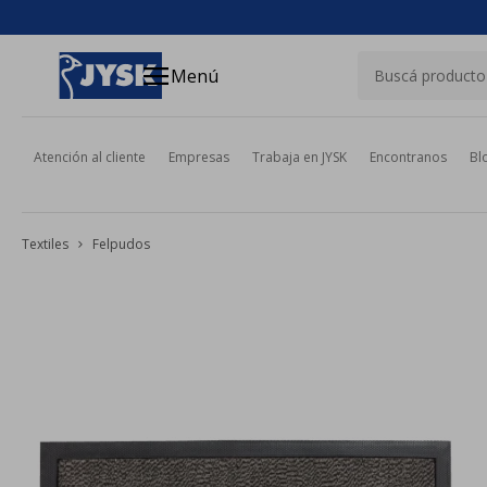
close
menu
Menú
Atención al cliente
Empresas
Trabaja en JYSK
Encontranos
Bl
Textiles
Felpudos