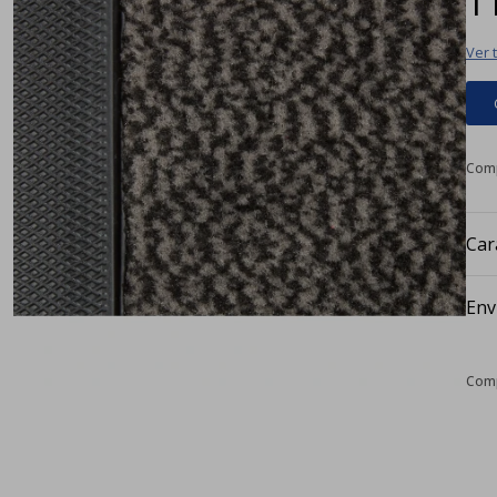
Ver 
Car
Env