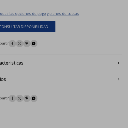
todas las opciones de pago y planes de cuotas
CONSULTAR DISPONIBILIDAD




acteristicas
íos



