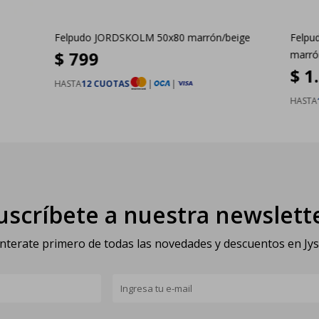
Felpudo JORDSKOLM 50x80 marrón/beige
Felpu
$
799
marró
$
1
HASTA
12 CUOTAS
|
|
HASTA
uscríbete a nuestra newslett
nterate primero de todas las novedades y descuentos en Jy