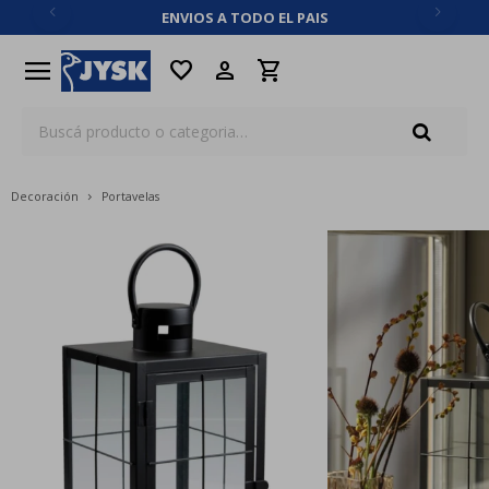
ENVIOS A TODO EL PAIS
close
menu
favorite
Decoración
Portavelas